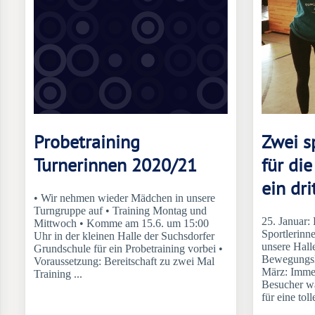
Probetraining
Zwei s
Turnerinnen 2020/21
für di
ein dri
• Wir nehmen wieder Mädchen in unsere
Turngruppe auf • Training Montag und
25. Januar:
Mittwoch • Komme am 15.6. um 15:00
Sportlerinn
Uhr in der kleinen Halle der Suchsdorfer
unsere Halle
Grundschule für ein Probetraining vorbei •
Bewegungsla
Voraussetzung: Bereitschaft zu zwei Mal
März: Imme
Training ...
Besucher wa
für eine toll