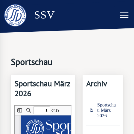
SSV
Sportschau
Sportschau März
Archiv
2026
Sportscha
u März
2026