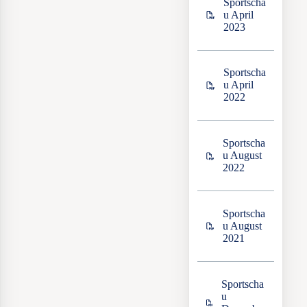
Sportscha
u April
2023
Sportscha
u April
2022
Sportscha
u August
2022
Sportscha
u August
2021
Sportscha
u