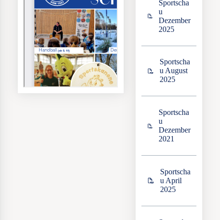
Sportscha
u
Dezember
2025
Sportscha
u August
2025
Sportscha
u
Dezember
2021
Sportscha
u April
2025