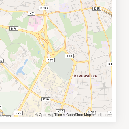
© OpenMapTiles
© OpenStreetMap contributors