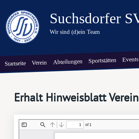
Suchsdorfer S
Wir sind (d)ein Team
Events
Sportstätten
Abteilungen
Verein
Startseite
Erhalt Hinweisblatt Vere