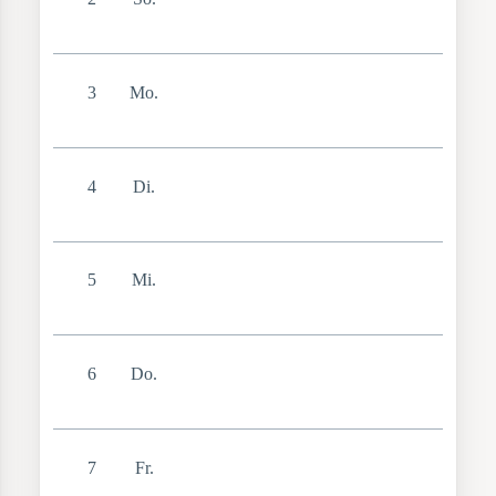
3
Mo.
4
Di.
5
Mi.
6
Do.
7
Fr.