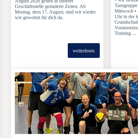
August 2026 gelten in unserer
Turngruppe 
Geschäftsstelle geänderte Zeiten. Ab
Mittwoch •
Montag, dem 17. August, sind wir wieder
Uhr in der 
wie gewohnt für dich da.
Grundschule
Voraussetzu
Training ...
weiterlesen