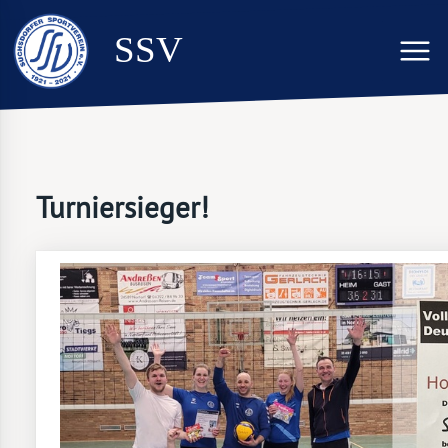
SSV
Turniersieger!