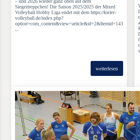
– und 2026 wieder ganz oben auf dem
W
Siegertreppchen! Die Saison 2025/2025 der Mixed
D
Volleyball Hobby Liga endet mit dem https://kieler-
volleyball.de/index.php?
a
option=com_content&view=article&id=2&Itemid=143
K
...
D
f
weiterlesen