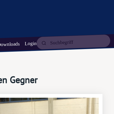
Login
ownloads
ben Gegner