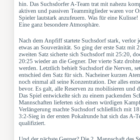
hin. Das Suchsdorfer A-Team trat mit nahezu komp
aktiven und passiven Teammitglieder waren vor Or
Spieler lautstark anzufeuern. Was für eine Kulisse!
Eine ganz besondere Atmosphäre.
Nach dem Anpfiff startete Suchsdorf stark, verlor 
etwas an Souveränität. So ging der erste Satz mit
zweiten Satz sicherte sich Suchsdorf mit 25:20, doc
20:25 wieder an die Gegner. Der vierte Satz droht
werden. Letztlich behielt Suchsdorf die Nerven, se
entschied den Satz für sich. Nacheiner kurzen A
noch einmal all seine Konzentration. Der alles ent
bevor. Es galt, alle Reserven zu mobilisieren und 
Das Spiel entwickelte sich zu einem packenden Sc
Mannschaften lieferten sich einen würdigen Kampf
Verlängerung machte Suchsdorf schließlich mit 18
3:2-Sieg in der ersten Pokalrunde hat sich das A-T
qualifiziert.
Und der nächste Gegner? Die 2. Mannschaft des S