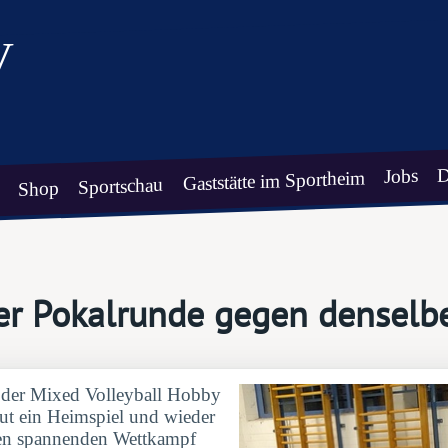
V
D
Jobs
Gaststätte im Sportheim
Sportschau
Shop
der Pokalrunde gegen densel
 der Mixed Volleyball Hobby
neut ein Heimspiel und wieder
inen spannenden Wettkampf