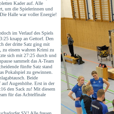
letten Kader auf. Alle
t, um die Spielerinnen und
 Die Halle war voller Energie!
jedoch im Verlauf des Spiels
 23:25 knapp an Gettorf. Den
h der dritte Satz ging mit
e, zu einem wahren Krimi zu
tzte sich mit 27:25 durch und
tempause sammelt das A-Team
scheidende fünfte Satz stand
das Pokalspiel zu gewinnen.
hlagabtausch. Beide
 auf Augenhöhe. Erst in der
:16 den Sack zu! Mit diesem
eam für das Achtelfinale
uchsdorfer SV! Alle freuen