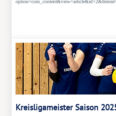
option=com_content&view=article&id=2&Itemid=
Kreisligameister Saison 202